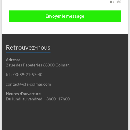
0 / 180
Envoyer le message
Retrouvez-nous
Adresse
2 rue des Papeteries 68000 Colmar.
tel : 03-89-21-57-40
contact@cfa-colmar.com
Heures d’ouverture
Du lundi au vendredi : 8h00–17h00